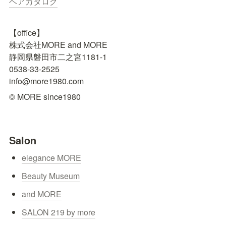
ヘアカタログ
【office】

株式会社MORE and MORE

静岡県磐田市二之宮1181-1

0538-33-2525

info@more1980.com
© MORE since1980
Salon
elegance MORE
Beauty Museum
and MORE
SALON 219 by more