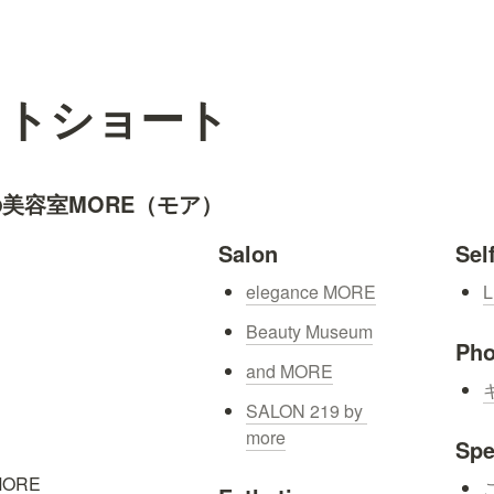
クトショート
美容室MORE（モア）
Salon
Sel
elegance MORE
L
Beauty Museum
Pho
and MORE
キ
SALON 219 by 
more
Spe
ORE
