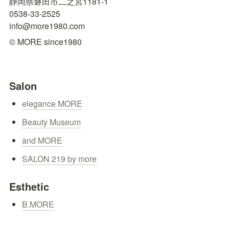
静岡県磐田市二之宮1181-1

0538-33-2525

info@more1980.com
© MORE since1980
Salon
elegance MORE
Beauty Museum
and MORE
SALON 219 by more
Esthetic
B.MORE