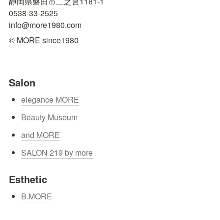
静岡県磐田市二之宮1181-1

0538-33-2525

info@more1980.com
© MORE since1980
Salon
elegance MORE
Beauty Museum
and MORE
SALON 219 by more
Esthetic
B.MORE