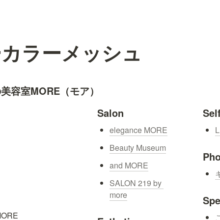
ーカラーメッシュ
美容室MORE（モア）
Salon
Sel
elegance MORE
L
Beauty Museum
Pho
and MORE
キ
SALON 219 by 
more
Spe
ORE
